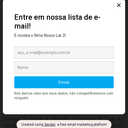
leve e até prazerosa se o indivíduo passa por ela com
consciência leve, sem mágoas ou rancores, um
experiência única, realizada em conjunto com a
humanidade de cada geração, pois, longe de viver em
uma ilha, os habitantes da terra vivem como se a terra
fosse um grande barco, onde cada um têm sua
participação na grande viagem rumo aos caminhos que
levam à Deus.
Com a encarnação, compartilhamos, de forma mais ou
menos igual, todos os benefícios e avanços da medicina,
as esperanças de cada geração, a oportunidade de
cruzar com as ideias inovadoras dos gênios de cada
época e neste embate de ideias, com as mudanças,
evoluímos.
Época única na história, neste momento de transição de
planeta de provas e expiação, a encarnação atual dos
terráqueos pode ser indicada como a mais importante,