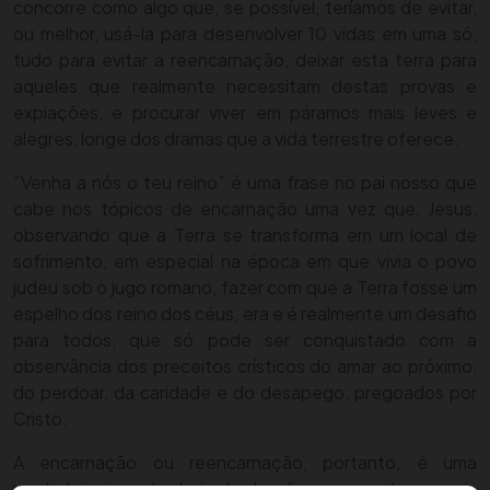
concorre como algo que, se possível, teríamos de evitar,
ou melhor, usá-la para desenvolver 10 vidas em uma só,
tudo para evitar a reencarnação, deixar esta terra para
aqueles que realmente necessitam destas provas e
expiações, e procurar viver em páramos mais leves e
alegres, longe dos dramas que a vida terrestre oferece.
“Venha a nós o teu reino” é uma frase no pai nosso que
cabe nos tópicos de encarnação uma vez que, Jesus,
observando que a Terra se transforma em um local de
sofrimento, em especial na época em que vivia o povo
judeu sob o jugo romano, fazer com que a Terra fosse um
espelho dos reino dos céus, era e é realmente um desafio
para todos, que só pode ser conquistado com a
observância dos preceitos crísticos do amar ao próximo,
do perdoar, da caridade e do desapego, pregoados por
Cristo.
A encarnação ou reencarnação, portanto, é uma
verdadeira jornada cheia de desafios, que pode ser mais