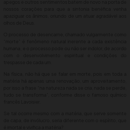
apegos e outros sentimentos batem de novo na porta de
nossos corações para que a sintonia benéfica venha
apaziguar os ânimos, oriundo de um atuar agradável aos
olhos de Deus.
O processo de desencarne, chamado vulgarmente como
“morte” é fenômeno natural inerente a cada existência
humana, e o processo pode ou não ser indolor, de acordo
com o desenvolvimento espiritual e condições do
trespasse de cada um.
Na física, não há que se falar em morte, pois em toda a
matéria há apenas uma renovação, um aproveitamento,
por isso a frase “na natureza nada se cria, nada se perde,
tudo se transforma”, conforme disse o famoso químico
francês Lavoisier.
Se tal ocorre mesmo com a matéria, que serve somente
de capa, de invólucro, seria diferente com o espírito, que
é imortal e vivifica a matéria?