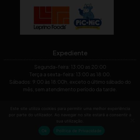
Expediente
Segunda-feira: 13:00 as 20:00
Terça a sexta-feira: 13:00 as 18:00.
Sábados: 9:00 às 18:00h, exceto o último sábado do
mês, sem atendimento período da tarde.
Todos os Direitos Reservados, 2026. As mensagens
Este site utiliza cookies para permitir uma melhor experiência
por parte do utilizador. Ao navegar no site estará a consentir a
compartilhadas no blog são de autoria de voluntários, não
sua utilização.
necessariamente refletindo a visão da organização.
By
Ok
Política de Privacidade
Themespride