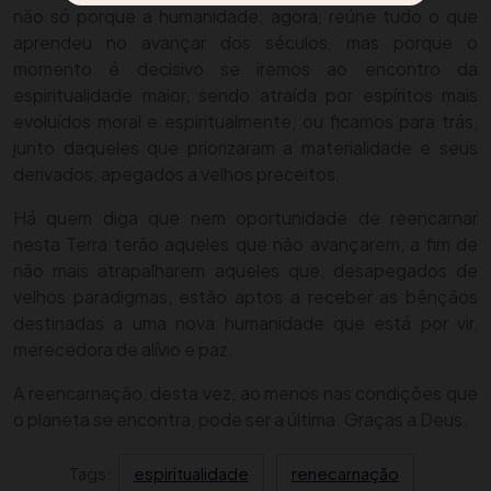
não só porque a humanidade, agora, reúne tudo o que
aprendeu no avançar dos séculos, mas porque o
momento é decisivo se iremos ao encontro da
espiritualidade maior, sendo atraída por espíritos mais
evoluídos moral e espiritualmente, ou ficamos para trás,
junto daqueles que priorizaram a materialidade e seus
derivados, apegados a velhos preceitos.
Há quem diga que nem oportunidade de reencarnar
nesta Terra terão aqueles que não avançarem, a fim de
não mais atrapalharem aqueles que, desapegados de
velhos paradigmas, estão aptos a receber as bênçãos
destinadas a uma nova humanidade que está por vir,
merecedora de alívio e paz.
A reencarnação, desta vez, ao menos nas condições que
o planeta se encontra, pode ser a última. Graças a Deus.
Tags:
espiritualidade
renecarnação