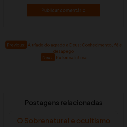
Navegação
Previous:
A tríade do agrado a Deus: Conhecimento, fé e
desapego
de
Next:
Reforma Íntima
artigos
Postagens relacionadas
O Sobrenatural e ocultismo