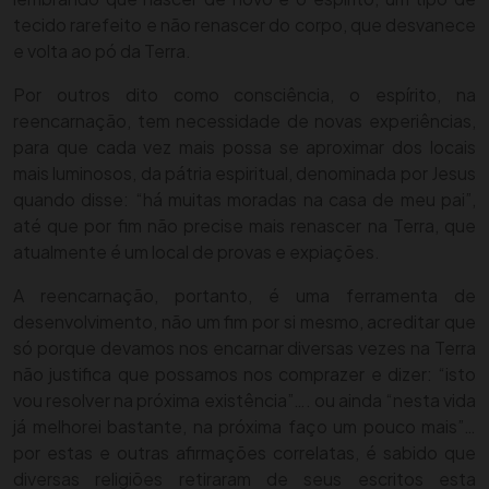
tecido rarefeito e não renascer do corpo, que desvanece
e volta ao pó da Terra.
Por outros dito como consciência, o espírito, na
reencarnação, tem necessidade de novas experiências,
para que cada vez mais possa se aproximar dos locais
mais luminosos, da pátria espiritual, denominada por Jesus
quando disse: “há muitas moradas na casa de meu pai”,
até que por fim não precise mais renascer na Terra, que
atualmente é um local de provas e expiações.
A reencarnação, portanto, é uma ferramenta de
desenvolvimento, não um fim por si mesmo, acreditar que
só porque devamos nos encarnar diversas vezes na Terra
não justifica que possamos nos comprazer e dizer: “isto
vou resolver na próxima existência”…. ou ainda “nesta vida
já melhorei bastante, na próxima faço um pouco mais”…
por estas e outras afirmações correlatas, é sabido que
diversas religiões retiraram de seus escritos esta