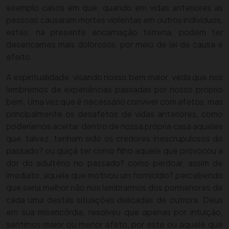
exemplo casos em que, quando em vidas anteriores as
pessoas causaram mortes violentas em outros indivíduos,
estes, na presente encarnação terrena, podem ter
desencarnes mais dolorosos, por meio de lei de causa e
efeito.
A espiritualidade, visando nosso bem maior, veda que nos
lembremos de experiências passadas por nosso próprio
bem. Uma vez que é necessário conviver com afetos, mas
principalmente os desafetos de vidas anteriores, como
poderíamos aceitar dentro de nossa própria casa aqueles
que, talvez, tenham sido os credores inescrupulosos do
passado? ou quiçá ter como filho aquele que provocou a
dor do adultério no passado? como perdoar, assim de
imediato, aquela que motivou um homicídio? percebendo
que seria melhor não nos lembrarmos dos pormenores de
cada uma destas situações delicadas de outrora, Deus
em sua misericórdia, resolveu que apenas por intuição,
sentimos maior ou menor afeto, por este ou aquele que