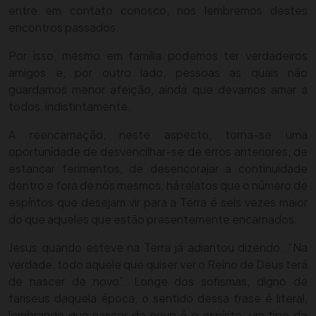
entre em contato conosco, nos lembremos destes
encontros passados.
Por isso, mesmo em família podemos ter verdadeiros
amigos e, por outro lado, pessoas as quais não
guardamos menor afeição, ainda que devamos amar a
todos, indistintamente.
A reencarnação, neste aspecto, torna-se uma
oportunidade de desvencilhar-se de erros anteriores, de
estancar ferimentos, de desencorajar a continuidade
dentro e fora de nós mesmos, há relatos que o número de
espíritos que desejam vir para a Terra é seis vezes maior
do que aqueles que estão presentemente encarnados.
Jesus quando esteve na Terra já adiantou dizendo: “Na
verdade, todo aquele que quiser ver o Reino de Deus terá
de nascer de novo”. Longe dos sofismas, digno de
fariseus daquela época, o sentido dessa frase é literal,
lembrando que nascer de novo é o espírito, um tipo de