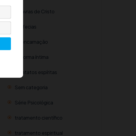
Palavras de Cristo
Profecias
Reencarnação
Reforma íntima
Relatatos espíritas
Sem categoria
Série Psicológica
tratamento científico
tratamento espiritiual