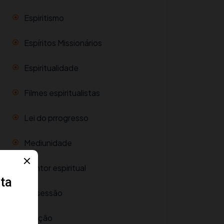
Espiritismo
Espíritos Missionários
Espiritualidade
Filmes espiritualistas
Lei do prrogresso
Mediunidade
Mentor espiritual
Obsessão
Oração