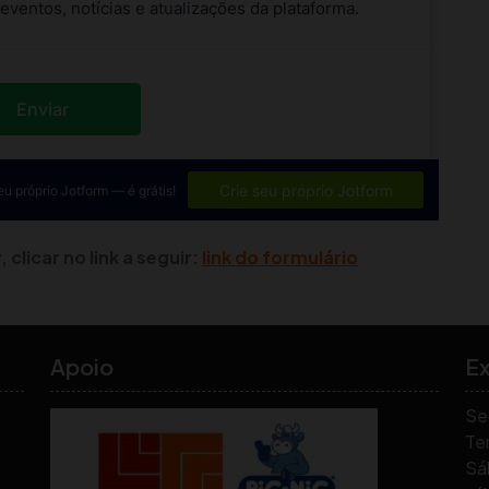
clicar no link a seguir:
link do formulário
Apoio
E
Se
Ter
Sá