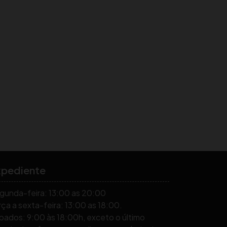
xpediente
gunda-feira: 13:00 as 20:00
ça a sexta-feira: 13:00 as 18:00.
bados: 9:00 às 18:00h, exceto o último