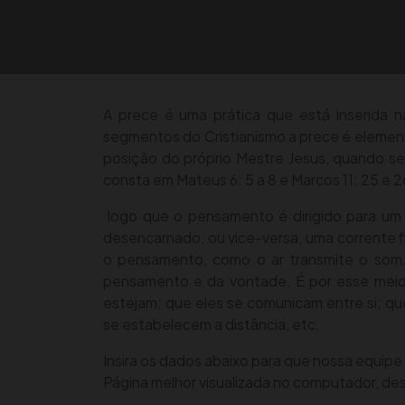
r
e
a
e
r
m
A prece é uma prática que está inserida n
segmentos do Cristianismo a prece é element
posição do próprio Mestre Jesus, quando se
consta em Mateus 6: 5 a 8 e Marcos 11: 25 e 2
logo que o pensamento é dirigido para um 
desencarnado, ou vice-versa, uma corrente fl
o pensamento, como o ar transmite o som.
pensamento e da vontade. É por esse meio 
estejam; que eles se comunicam entre si; qu
se estabelecem a distância, etc.
Insira os dados abaixo para que nossa equipe 
Página melhor visualizada no computador, d