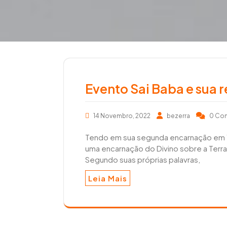
r
e
a
e
r
m
Evento Sai Baba e sua 
14 Novembro, 2022
bezerra
0 Co
Tendo em sua segunda encarnação em 19
uma encarnação do Divino sobre a Terra,
Segundo suas próprias palavras,
Leia Mais