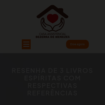
Pular
para
o
conteúdo
Open
Doe agora
Button
RESENHA DE 3 LIVROS
ESPÍRITAS COM
RESPECTIVAS
REFERÊNCIAS