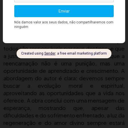
sempre uma esperança de renovação e a
possibilidade de reencarnação, onde as almas
podem ter uma nova chance de corrigir suas
falhas.
No fim da obra
, André Luiz enfatiza a ideia de que
todos são responsáveis por seus destinos, e que
a justiça divina é infalível. Ele nos lembra que a
reencarnação não é uma punição, mas uma
oportunidade de aprendizado e crescimento. A
abordagem do autor é clara: devemos sempre
buscar a evolução moral e espiritual,
aproveitando as oportunidades que a vida nos
oferece. A obra conclui com uma mensagem de
esperança, mostrando que, apesar das
dificuldades e do sofrimento enfrentado, a luz da
regeneração e do amor divino sempre estará