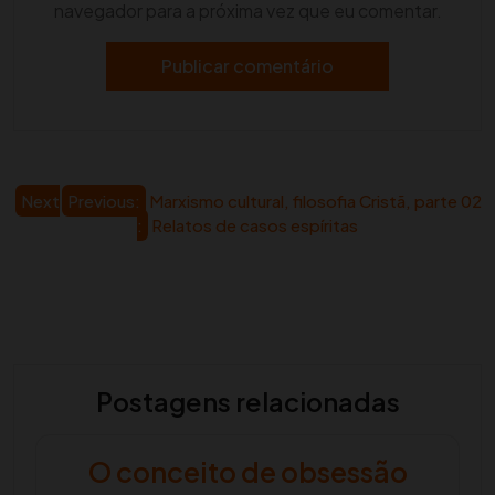
navegador para a próxima vez que eu comentar.
Navegação
Next
Previous:
Marxismo cultural, filosofia Cristã, parte 02
:
Relatos de casos espíritas
de
artigos
Postagens relacionadas
O conceito de obsessão