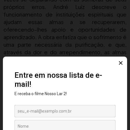
próprios erros. André Luiz descreve o
funcionamento de instituições espirituais que
ajudam essas almas a se recuperarem,
oferecendo-lhes apoio e oportunidades de
aprendizado. A obra enfatiza que o sofrimento é
uma parte necessária da purificação, e que,
através da dor e do arrependimento, as almas
podem encontrar o caminho da regeneração.
O autor também destaca o papel dos guias
espirituais, que atuam como mentores e
protetores, ajudando as almas a
compreenderem suas experiências e a buscarem
a reparação de seus erros. Essas figuras de luz
são essenciais para a recuperação das almas,
oferecendo amor, carinho e orientação. O livro
ilustra que, mesmo em meio ao sofrimento, há