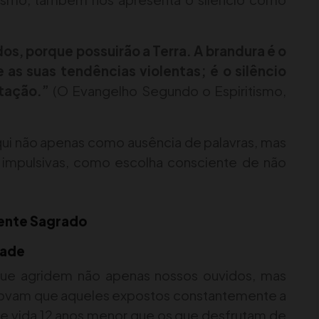
s, porque possuirão a Terra. A brandura é o
 as suas tendências violentas; é o silêncio
itação.”
(O Evangelho Segundo o Espiritismo,
ui não apenas como ausência de palavras, mas
impulsivas, como escolha consciente de não
iente Sagrado
dade
ue agridem não apenas nossos ouvidos, mas
provam que aqueles expostos constantemente a
e vida 12 anos menor que os que desfrutam de