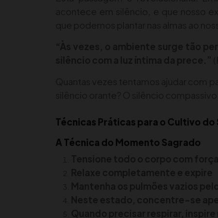
acontece em silêncio, e que nosso e
que podemos plantar nas almas ao noss
“Às vezes, o ambiente surge tão per
silêncio com a luz íntima da prece.”
(
Quantas vezes tentamos ajudar com p
silêncio orante? O silêncio compassivo
Técnicas Práticas para o Cultivo do 
A Técnica do Momento Sagrado
Tensione todo o corpo com forç
Relaxe completamente e expire
Mantenha os pulmões vazios pelo
Neste estado, concentre-se ap
Quando precisar respirar, inspire