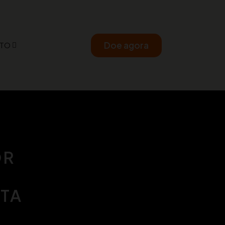
Doe agora
TO
OR
STA