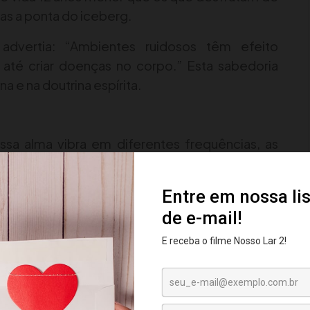
as a ponta do iceberg.
dvertia: “Ambientes ruidosos têm efeito
 até criar doenças no corpo.” Esta sabedoria
a e na doutrina espírita.
a alma vibra em diferentes frequências, as
retamente nosso estado de espírito. Azuis e
s agitam. Que tal repensar os ambientes onde
ão constante a imagens violentas, símbolos
s afeta nossa vibração espiritual. Como disse
s pelo meio onde vivemos.
evolução