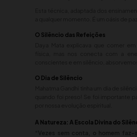
Esta técnica, adaptada dos ensinamento
a qualquer momento. É um oásis de pa
O Silêncio das Refeições
Daya Mata explicava que comer em s
física, mas nos conecta com a ene
conscientes e em silêncio, absorvemos 
O Dia de Silêncio
Mahatma Gandhi tinha um dia de silênc
quando foi preso! Se foi importante p
por nossa evolução espiritual.
A Natureza: A Escola Divina do Silên
“Vezes sem conta, o homem faz-s