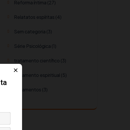
Reforma íntima
(27)
Relatatos espíritas
(4)
Sem categoria
(3)
Série Psicológica
(1)
tratamento científico
(3)
tratamento espiritiual
(5)
tratamentos
(3)