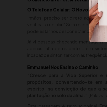
O Telefone Celular: O Novo Inimigo 
Irmãos, preciso ser direto aqui: qu
verificar o celular? Se a resposta for
pode estar nos desconectando do plano 
Já vi pessoas checando mensagens du
apenas falta de respeito – é o sinto
incapaz de sintonizar com as frequência
Emmanuel Nos Ensina o Caminho
“Cresce para a Vida Superior e r
propósitos, convertendo-te em au
espírito, na convicção de que a 
plantação no solo da alma.”
(Palavras
Esta passagem é revolucionária! Em