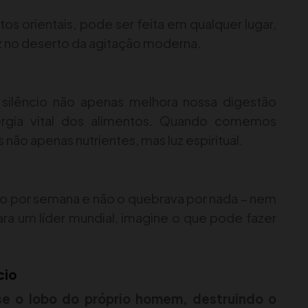
s orientais, pode ser feita em qualquer lugar,
z no deserto da agitação moderna.
ilêncio não apenas melhora nossa digestão
rgia vital dos alimentos. Quando comemos
não apenas nutrientes, mas luz espiritual.
io por semana e não o quebrava por nada – nem
ara um líder mundial, imagine o que pode fazer
cio
e o lobo do próprio homem, destruindo o