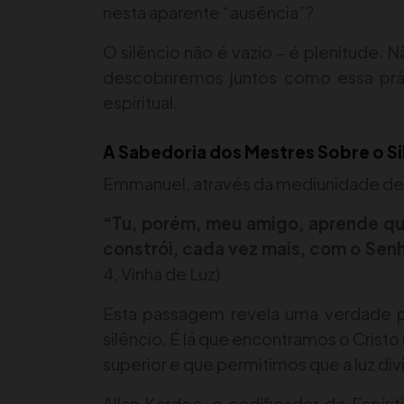
nesta aparente “ausência”?
O silêncio não é vazio – é plenitude. N
descobriremos juntos como essa prát
espiritual.
A Sabedoria dos Mestres Sobre o Si
Emmanuel, através da mediunidade de Ch
“Tu, porém, meu amigo, aprende que
constrói, cada vez mais, com o Senho
4, Vinha de Luz)
Esta passagem revela uma verdade pr
silêncio. É lá que encontramos o Crist
superior e que permitimos que a luz div
Allan Kardec, o codificador do Espir