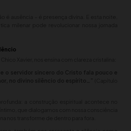
ão é ausência – é presença divina. E esta noite,
ica milenar pode revolucionar nossa jornada
lêncio
ico Xavier, nos ensina com clareza cristalina:
 o servidor sincero do Cristo fala pouco e
r, no divino silêncio do espírito…”
(Capítulo
ofunda: a construção espiritual acontece no
o íntimo, que dialogamos com nossa consciência
ina nos transforme de dentro para fora.
itismo, também nos apresenta o silêncio como