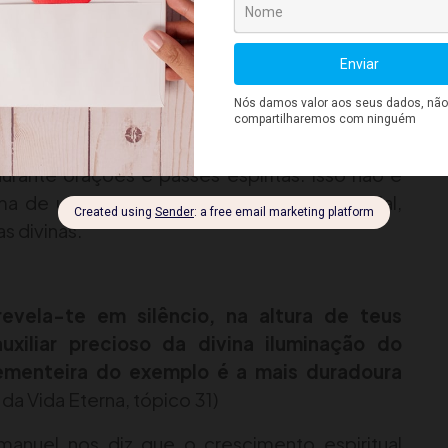
do Silêncio
antos de vocês conseguem ficar uma hora sem
 “não consigo”, cuidado! Esse pequeno aparelho
espiritual superior.
rante orações e passes espíritas. Isso não é
ma de uma alma viciada na agitação material,
s divinas.
evela-te em silêncio, na altura de teus
xiliar precioso da divina iluminação do
sementeira do exemplo é a mais duradoura
 da Vida Eterna, tópico 31)
manuel nos diz que o crescimento espiritual