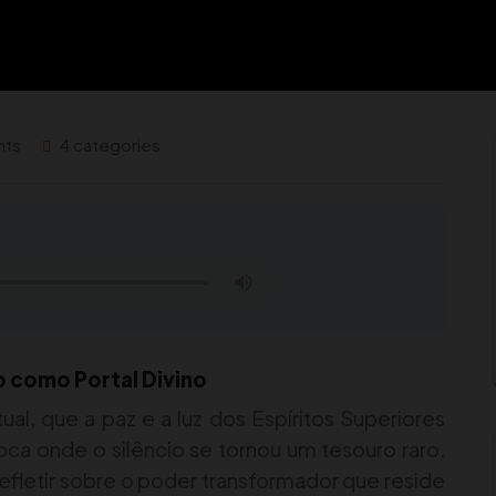
nts
4 categories
o como Portal Divino
al, que a paz e a luz dos Espíritos Superiores
 onde o silêncio se tornou um tesouro raro,
refletir sobre o poder transformador que reside