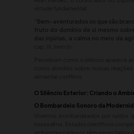
virtude fundamental:
“Bem-aventurados os que são brando
fruto do domínio de si mesmo sobre
das injúrias, a calma no meio da ag
cap. IX, item 6)
Percebam como o silêncio aparece aq
como domínio sobre nossas reações 
alimentar conflitos.
O Silêncio Exterior: Criando o Amb
O Bombardeio Sonoro da Moderni
Vivemos bombardeados por ruídos q
nossa alma. Estudos científicos com
ambientes ruidosos têm expectativa d