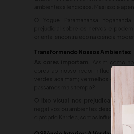
ambientes silenciosos. Mas isso é apen
O Yogue Paramahansa Yogananda a
prejudicial sobre os nervos e podem
oriental encontra eco na ciência modern
Transformando Nossos Ambientes
As cores importam.
Assim como noss
cores ao nosso redor influenciam di
verdes acalmam; vermelhos e laranja
passamos mais tempo?
O lixo visual nos prejudica.
Exposiç
negativos ou ambientes desorganizado
o próprio Kardec, somos influenciado
O Silêncio Interior: A Verdadeira R