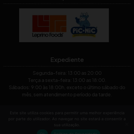
Expediente
Segunda-feira: 13:00 as 20:00
Terça a sexta-feira: 13:00 as 18:00.
Sábados: 9:00 às 18:00h, exceto o último sábado do
mês, sem atendimento período da tarde.
Todos os Direitos Reservados, 2026. As mensagens
Este site utiliza cookies para permitir uma melhor experiência
por parte do utilizador. Ao navegar no site estará a consentir a
compartilhadas no blog são de autoria de voluntários, não
sua utilização.
necessariamente refletindo a visão da organização.
By
Ok
Política de Privacidade