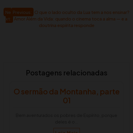
Navegação
Ne
Previous:
O que o lado oculto da Lua tem a nos ensinar?
xt:
Amor Além da Vida: quando o cinema toca a alma — e a
de
doutrina espírita responde
artigos
Postagens relacionadas
O sermão da Montanha, parte
01
Bem aventurados os pobres de Espírito, porque
deles é o…
Leia Mais