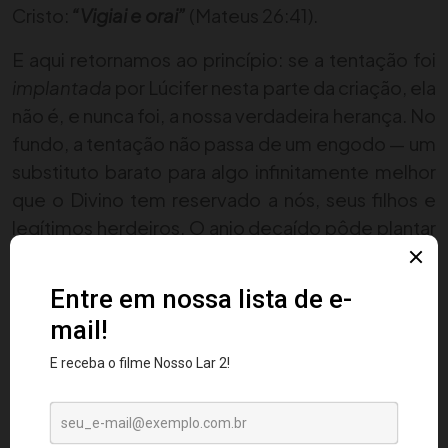
Cristo:
“Vigiai e orai”
(Mateus 26:41).
E aqui retornamos ao princípio: se a tentação foi
implantada
por Lúcifer nesta parte da criação, ela
não é, e nunca foi, a nossa verdadeira herança. No
fundo, a tentação não passa de um engodo — um
substituto barato para algo infinitamente melhor
que o Divino tem reservado a nós, seus filhos e
legítimos herdeiros. O anjo decaído pôde plantar
a semente do desvio, mas não lhe foi dado o
poder de colher nossas almas: essa escolha
permanece, dia após dia, em nossas próprias
mãos. Quando reorientamos o coração para o
Pai, a sedução perde brilho, o engano perde
força, e descobrimos, com serena surpresa, que
aquilo que parecia tão atraente nada mais era do