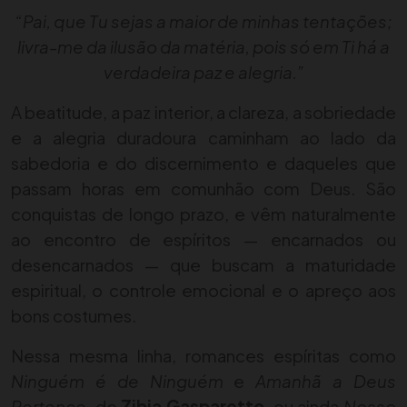
“Pai, que Tu sejas a maior de minhas tentações;
livra-me da ilusão da matéria, pois só em Ti há a
verdadeira paz e alegria.”
A beatitude, a paz interior, a clareza, a sobriedade
e a alegria duradoura caminham ao lado da
sabedoria e do discernimento e daqueles que
passam horas em comunhão com Deus. São
conquistas de longo prazo, e vêm naturalmente
ao encontro de espíritos — encarnados ou
desencarnados — que buscam a maturidade
espiritual, o controle emocional e o apreço aos
bons costumes.
Nessa mesma linha, romances espíritas como
Ninguém é de Ninguém
e
Amanhã a Deus
Pertence
, de
Zibia Gasparetto
, ou ainda
Nosso