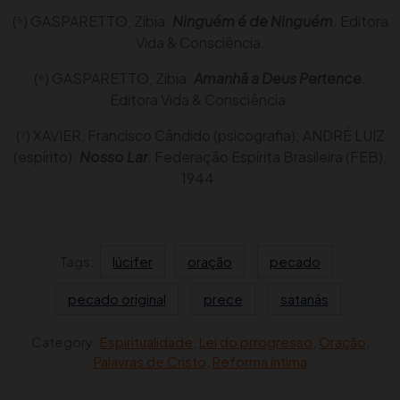
(⁵) GASPARETTO, Zibia.
Ninguém é de Ninguém
. Editora
Vida & Consciência.
(⁶) GASPARETTO, Zibia.
Amanhã a Deus Pertence
.
Editora Vida & Consciência.
(⁷) XAVIER, Francisco Cândido (psicografia); ANDRÉ LUIZ
(espírito).
Nosso Lar
. Federação Espírita Brasileira (FEB),
1944.
Tags:
lúcifer
oração
pecado
pecado original
prece
satanás
Category:
Espiritualidade
,
Lei do prrogresso
,
Oração
,
Palavras de Cristo
,
Reforma íntima