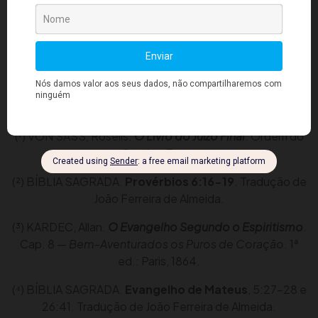
que sombra projetada sobre a luz. A verdadeira
herança que nos cabe é essa luz — e ela nos
espera, paciente, do outro lado de cada renúncia,
de cada prece sincera, de cada instante em que
escolhemos
vigiar e orar
.
Referências
(¹) VON SASS, Roselis.
O Livro do Juízo Final
. Ordem do
Graal na Terra.
(²) BÍBLIA SAGRADA.
Provérbios 6:16-19
. Tradução de
João Ferreira de Almeida.
(³) KARDEC, Allan.
O Evangelho Segundo o Espiritismo
.
Cap. 8 —
Bem-Aventurados os Puros de Coração
. 1ª
ed.: Paris, 1864.
(⁴) BÍBLIA SAGRADA.
Evangelho de Mateus
, 5:27-28 e
26:41. Tradução de João Ferreira de Almeida.