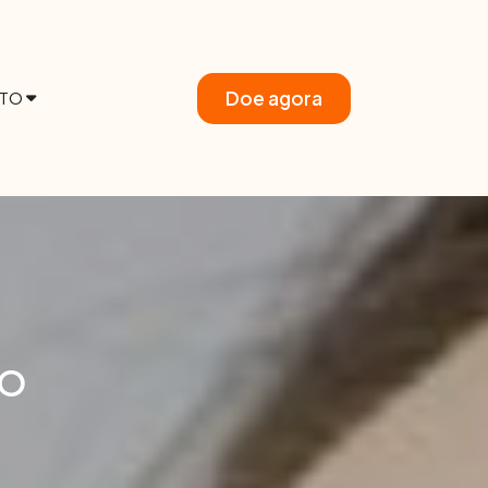
Doe agora
TO
MO