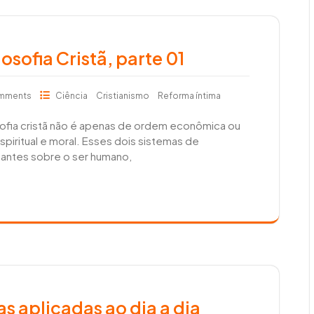
osofia Cristã, parte 01
mments
Ciência
Cristianismo
Reforma íntima
osofia cristã não é apenas de ordem econômica ou
iritual e moral. Esses dois sistemas de
antes sobre o ser humano,
tas aplicadas ao dia a dia