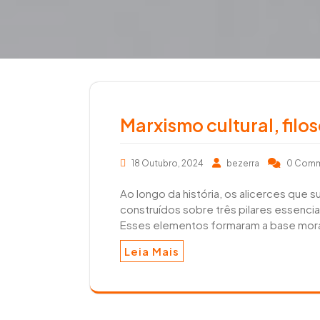
r
e
a
e
r
m
Marxismo cultural, filos
18 Outubro, 2024
bezerra
0 Com
Ao longo da história, os alicerces que s
construídos sobre três pilares essenciais
Esses elementos formaram a base moral
Leia Mais