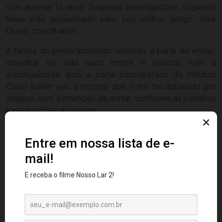
com apenas 15 anos. Segundo investigações, o garoto
havia sido assassinado pelo seu melhor amigo, José
Divino, com 18 anos.
A família do jovem absolvido resolveu, a partir de então,
acreditar na vida após morte e buscou mais a
espiritualidade, pois a carta psicografada do Médium
Chico Xavier veio a mostrar que o tiro foi disparado por
engano, sem a intenção de matar, conforme as primeiras
investigações acusavam.
Este é somente um caso onde o perdão, a misericórdia,
pode sanar e atenuar mais conflitos e uma terra já tão
cheia de problemas como a que se encontra a de hoje.
Por isso vale a frase, “mil vezes melhor ser ofendido do
que o ofensor!”, pois o ofendido, pode estar apenas
apagando ou queimando um carma do passado, ao passo
que o ofensor pode estar somando uma falha a mais em
seu corolário de más intenções, vindo a ficar sujo perante
os olhos de Deus!.