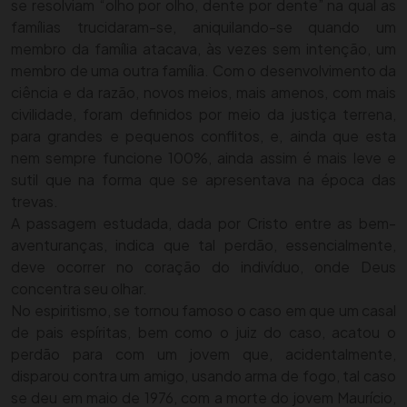
se resolviam “olho por olho, dente por dente” na qual as
famílias trucidaram-se, aniquilando-se quando um
membro da família atacava, às vezes sem intenção, um
membro de uma outra família. Com o desenvolvimento da
ciência e da razão, novos meios, mais amenos, com mais
civilidade, foram definidos por meio da justiça terrena,
para grandes e pequenos conflitos, e, ainda que esta
nem sempre funcione 100%, ainda assim é mais leve e
sutil que na forma que se apresentava na época das
trevas.
A passagem estudada, dada por Cristo entre as bem-
aventuranças, indica que tal perdão, essencialmente,
deve ocorrer no coração do indivíduo, onde Deus
concentra seu olhar.
No espiritismo, se tornou famoso o caso em que um casal
de pais espíritas, bem como o juiz do caso, acatou o
perdão para com um jovem que, acidentalmente,
disparou contra um amigo, usando arma de fogo, tal caso
se deu em maio de 1976, com a morte do jovem Maurício,