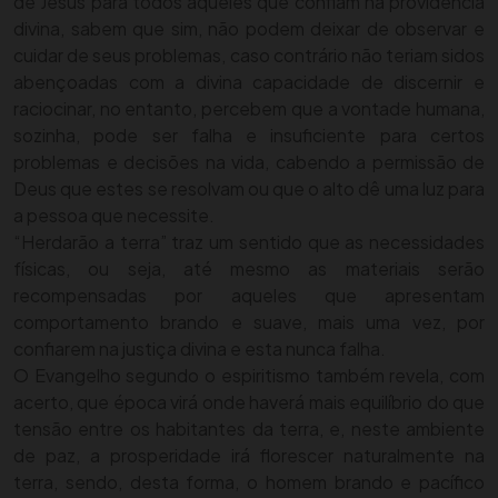
de Jesus para todos aqueles que confiam na providência
divina, sabem que sim, não podem deixar de observar e
cuidar de seus problemas, caso contrário não teriam sidos
abençoadas com a divina capacidade de discernir e
raciocinar, no entanto, percebem que a vontade humana,
sozinha, pode ser falha e insuficiente para certos
problemas e decisões na vida, cabendo a permissão de
Deus que estes se resolvam ou que o alto dê uma luz para
a pessoa que necessite.
“Herdarão a terra” traz um sentido que as necessidades
físicas, ou seja, até mesmo as materiais serão
recompensadas por aqueles que apresentam
comportamento brando e suave, mais uma vez, por
confiarem na justiça divina e esta nunca falha.
O Evangelho segundo o espiritismo também revela, com
acerto, que época virá onde haverá mais equilíbrio do que
tensão entre os habitantes da terra, e, neste ambiente
de paz, a prosperidade irá florescer naturalmente na
terra, sendo, desta forma, o homem brando e pacífico