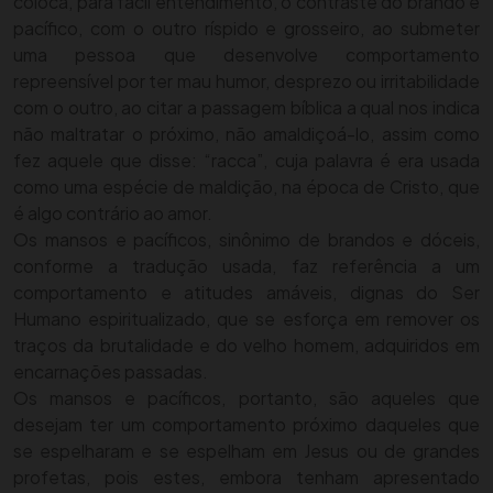
coloca, para fácil entendimento, o contraste do brando e
pacífico, com o outro ríspido e grosseiro, ao submeter
uma pessoa que desenvolve comportamento
repreensível por ter mau humor, desprezo ou irritabilidade
com o outro, ao citar a passagem bíblica a qual nos indica
não maltratar o próximo, não amaldiçoá-lo, assim como
fez aquele que disse: “racca”, cuja palavra é era usada
como uma espécie de maldição, na época de Cristo, que
é algo contrário ao amor.
Os mansos e pacíficos, sinônimo de brandos e dóceis,
conforme a tradução usada, faz referência a um
comportamento e atitudes amáveis, dignas do Ser
Humano espiritualizado, que se esforça em remover os
traços da brutalidade e do velho homem, adquiridos em
encarnações passadas.
Os mansos e pacíficos, portanto, são aqueles que
desejam ter um comportamento próximo daqueles que
se espelharam e se espelham em Jesus ou de grandes
profetas, pois estes, embora tenham apresentado