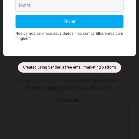
Que possamos experimentar a bênção da remissão dos
pecados assim como o ladrão que, estando ao lado de
Cristo na Cruz, arrependido, pôde ter seu fardo aliviado e,
após o suplício na cruz, subir ao palácio resplandecente
dos bem-aventurados.
Category:
Cristianismo
,
Palavras de Cristo
,
Reforma íntima
Deixe um comentário
O seu endereço de email não será publicado.
Campos obrigatórios marcados com
*
Comentário
*