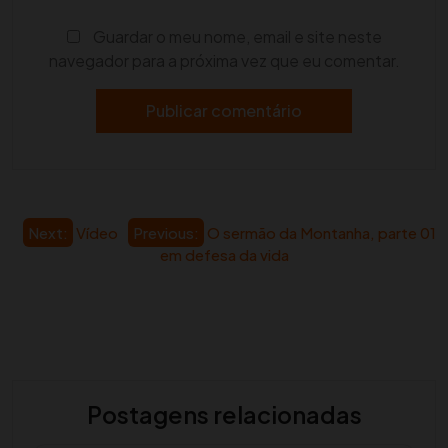
Guardar o meu nome, email e site neste
navegador para a próxima vez que eu comentar.
Navegação
Next:
Vídeo
Previous:
O sermão da Montanha, parte 01
em defesa da vida
de
artigos
Postagens relacionadas