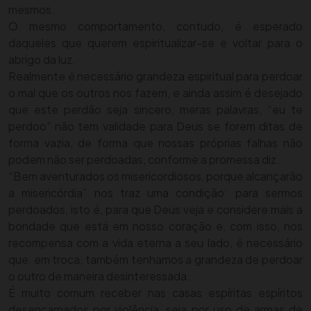
mesmos.
O mesmo comportamento, contudo, é esperado
daqueles que querem espiritualizar-se e voltar para o
abrigo da luz.
Realmente é necessário grandeza espiritual para perdoar
o mal que os outros nos fazem, e ainda assim é desejado
que este perdão seja sincero, meras palavras, “eu te
perdoo” não tem validade para Deus se forem ditas de
forma vazia, de forma que nossas próprias falhas não
podem não ser perdoadas, conforme a promessa diz.
“Bem aventurados os misericordiosos, porque alcançarão
a misericórdia” nos traz uma condição: para sermos
perdoados, isto é, para que Deus veja e considere mais a
bondade que está em nosso coração e, com isso, nos
recompensa com a vida eterna a seu lado, é necessário
que, em troca, também tenhamos a grandeza de perdoar
o outro de maneira desinteressada.
É muito comum receber nas casas espíritas espíritos
desencarnados por violência, seja por uso de armas de