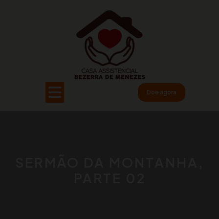
Pular
para
o
conteúdo
Open
Doe agora
Button
SERMÃO DA MONTANHA,
PARTE 02