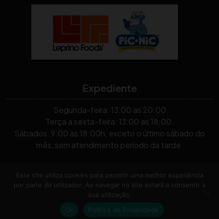
Expediente
Segunda-feira: 13:00 as 20:00
Terça a sexta-feira: 13:00 as 18:00.
Sábados: 9:00 às 18:00h, exceto o último sábado do
mês, sem atendimento período da tarde.
Todos os Direitos Reservados, 2026. As mensagens
Este site utiliza cookies para permitir uma melhor experiência
por parte do utilizador. Ao navegar no site estará a consentir a
compartilhadas no blog são de autoria de voluntários, não
sua utilização.
necessariamente refletindo a visão da organização.
By
Ok
Política de Privacidade
Themespride