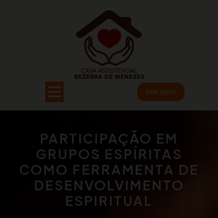
Pular
para
o
conteúdo
Open
Doe agora
Button
PARTICIPAÇÃO EM
GRUPOS ESPÍRITAS
COMO FERRAMENTA DE
DESENVOLVIMENTO
ESPIRITUAL