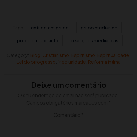
Tags:
estudo em grupo
grupo mediúnico
prece em conjunto
reunições mediúnicas
Category:
Blog
,
Cristianismo
,
Espiritismo
,
Espiritualidade
,
Lei do prrogresso
,
Mediunidade
,
Reforma íntima
Deixe um comentário
O seu endereço de email não será publicado.
Campos obrigatórios marcados com
*
Comentário
*