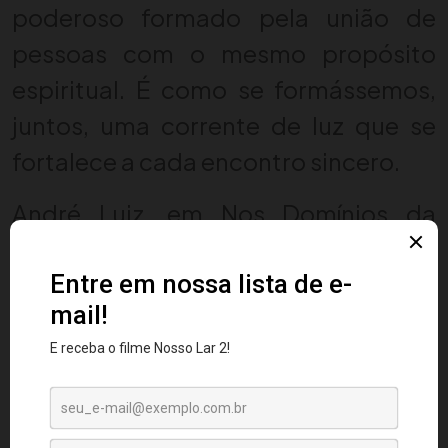
poderoso formado pela união de
pessoas com o mesmo propósito
espiritual. É como se formássemos,
juntos, uma corrente de luz que se
fortalece a cada encontro sincero.
André Luiz, em Nos Domínios da
Mediunidade, descreve com detalhes
impressionantes como grupos
harmoniosos formam verdadeiras
“cúpulas luminosas” que facilitam a
cura, o esclarecimento de
desencarnados em sofrimento, a