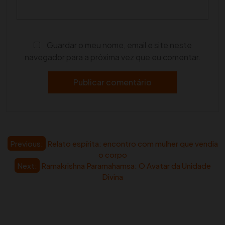
Guardar o meu nome, email e site neste
navegador para a próxima vez que eu comentar.
Navegação
Previous:
Relato espírita: encontro com mulher que vendia
o corpo
de
Next:
Ramakrishna Paramahamsa: O Avatar da Unidade
artigos
Divina