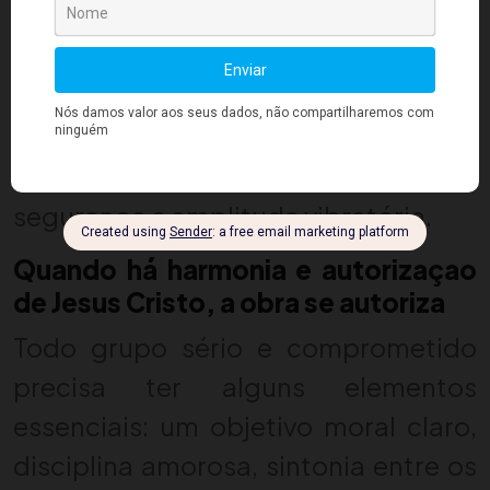
proteção do ambiente contra
influências perturbadoras e a
sintonia com mentores superiores.
Sozinho, um médium raramente
consegue alcançar esse nível de
segurança e amplitude vibratória.
Quando há harmonia e autorizaçao
de Jesus Cristo, a obra se autoriza
Todo grupo sério e comprometido
precisa ter alguns elementos
essenciais: um objetivo moral claro,
disciplina amorosa, sintonia entre os