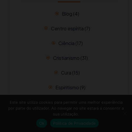
Blog
(4)
Centro espírita
(7)
Ciência
(17)
Cristianismo
(31)
Cura
(15)
Espiritismo
(9)
Espíritos Missionários
(4)
Este site utiliza cookies para permitir uma melhor experiência
por parte do utilizador. Ao navegar no site estará a consentir a
sua utilização.
Espiritualidade
(30)
Ok
Política de Privacidade
Filmes espiritualistas
(1)