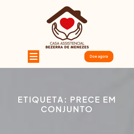
Pular
para
o
conteúdo
Open
Doe agora
Button
ETIQUETA:
PRECE EM
CONJUNTO