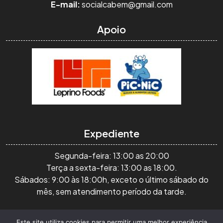
E-mail:
socialcabem@gmail.com
Apoio
Expediente
Segunda-feira: 13:00 as 20:00
Terça a sexta-feira: 13:00 as 18:00.
Sábados: 9:00 às 18:00h, exceto o último sábado do
mês, sem atendimento período da tarde.
Todos os Direitos Reservados, 2026. As mensagens
Este site utiliza cookies para permitir uma melhor experiência