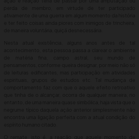
ação e reação teria de passar por uma amputação ou
perda de membro, em virtude de ter participado
ativamente de uma guerra em algum momento da história
e ter feito coisas ainda piores com inimigos de trincheira,
de maneira voluntária, quiçá desnecessária.
Nesta atual existência, alguns anos antes de tal
acontecimento, esta pessoa passa a clarear o ambiente
de matéria fina, campo astral, seu mundo de
pensamentos, conforme queira designar, por meio não só
de leituras edificantes, mas participação em atividades
espirituais, grupos de estudos etc. Tal mudança de
comportamento faz com que o aquele efeito retroativo
que tinha de o alcançar, ocorra de qualquer maneira, no
entanto, de uma maneira quase simbólica, haja vista que o
negrume típico daquela ação anterior simplesmente não
encontra uma ligação perfeita com a atual condição do
espírito humano citado.
O remate, isto é, a reação que aquele momento de