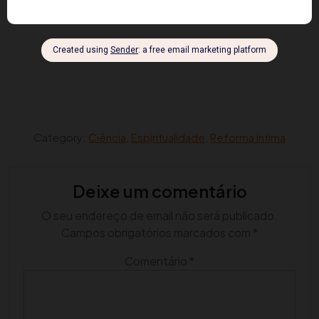
Category:
Ciência
,
Espiritualidade
,
Reforma íntima
Deixe um comentário
O seu endereço de email não será publicado.
Campos obrigatórios marcados com
*
Comentário
*