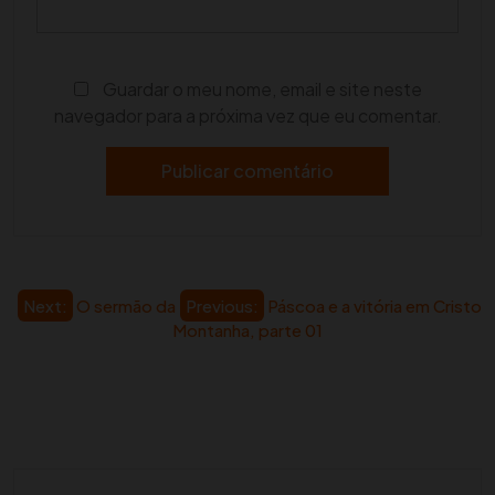
Guardar o meu nome, email e site neste
navegador para a próxima vez que eu comentar.
Navegação
Next:
O sermão da
Previous:
Páscoa e a vitória em Cristo
Montanha, parte 01
de
artigos