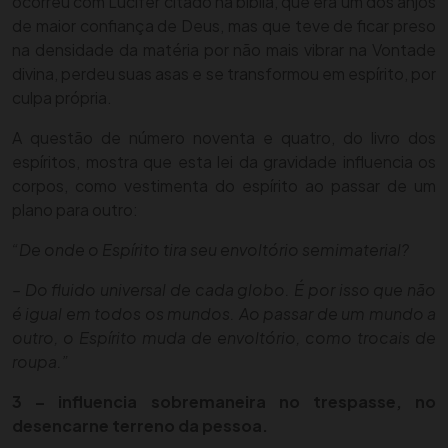
ocorreu com Lúcifer citado na bíblia, que era um dos anjos
de maior confiança de Deus, mas que teve de ficar preso
na densidade da matéria por não mais vibrar na Vontade
divina, perdeu suas asas e se transformou em espírito, por
culpa própria.
A questão de número noventa e quatro, do livro dos
espíritos, mostra que esta lei da gravidade influencia os
corpos, como vestimenta do espírito ao passar de um
plano para outro:
“De onde o Espírito tira seu envoltório semimaterial?
– Do fluido universal de cada globo. É por isso que não
é igual em todos os mundos. Ao passar de um mundo a
outro, o Espírito muda de envoltório, como trocais de
roupa.”
3 – influencia sobremaneira no trespasse, no
desencarne terreno da pessoa.