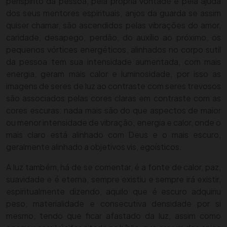
perispírito da pessoa, pela própria vontade e pela ajuda
dos seus mentores espirituais, anjos da guarda se assim
quiser chamar, são ascendidos pelas vibrações do amor,
caridade, desapego, perdão, do auxílio ao próximo, os
pequenos vórtices energéticos, alinhados no corpo sutil
da pessoa tem sua intensidade aumentada, com mais
energia, geram mais calor e luminosidade, por isso as
imagens de seres de luz ao contraste com seres trevosos
são associados pelas cores claras em contraste com as
cores escuras: nada mais são do que aspectos de maior
ou menor intensidade de vibração, energia e calor, onde o
mais claro está alinhado com Deus e o mais escuro,
geralmente alinhado a objetivos vis, egoísticos.
A luz também, há de se comentar, é a fonte de calor, paz,
suavidade e é eterna, sempre existiu e sempre irá existir,
espiritualmente dizendo, aquilo que é escuro adquiriu
peso, materialidade e consecutiva densidade por si
mesmo, tendo que ficar afastado da luz, assim como