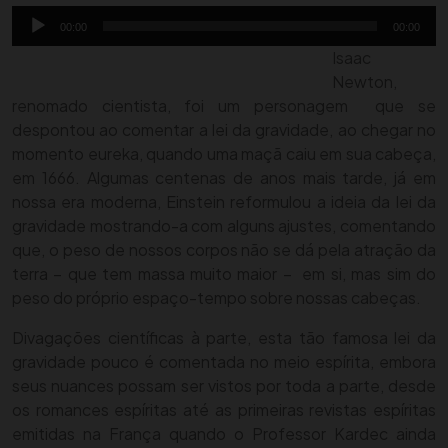
Reprodutor
00:00
00:00
de
Isaac
áudio
Newton,
renomado cientista, foi um personagem que se
despontou ao comentar a lei da gravidade, ao chegar no
momento eureka, quando uma maçã caiu em sua cabeça,
em 1666. Algumas centenas de anos mais tarde, já em
nossa era moderna, Einstein reformulou a ideia da lei da
gravidade mostrando-a com alguns ajustes, comentando
que, o peso de nossos corpos não se dá pela atração da
terra – que tem massa muito maior – em si, mas sim do
peso do próprio espaço-tempo sobre nossas cabeças.
Divagações científicas à parte, esta tão famosa lei da
gravidade pouco é comentada no meio espírita, embora
seus nuances possam ser vistos por toda a parte, desde
os romances espíritas até as primeiras revistas espíritas
emitidas na França quando o Professor Kardec ainda