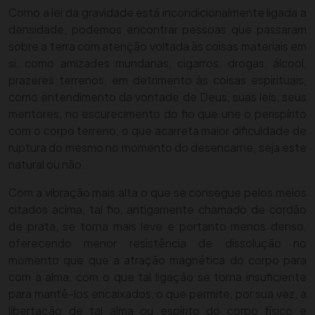
Como a lei da gravidade está incondicionalmente ligada a
densidade, podemos encontrar pessoas que passaram
sobre a terra com atenção voltada às coisas materiais em
si, como amizades mundanas, cigarros, drogas, álcool,
prazeres terrenos, em detrimento às coisas espirituais,
como entendimento da vontade de Deus, suas leis, seus
mentores, no escurecimento do fio que une o perispírito
com o corpo terreno, o que acarreta maior dificuldade de
ruptura do mesmo no momento do desencarne, seja este
natural ou não.
Com a vibração mais alta o que se consegue pelos meios
citados acima, tal fio, antigamente chamado de cordão
de prata, se torna mais leve e portanto menos denso,
oferecendo menor resistência de dissolução no
momento que que a atração magnética do corpo para
com a alma, com o que tal ligação se torna insuficiente
para mantê-los encaixados, o que permite, por sua vez, a
libertação de tal alma ou espírito do corpo físico e