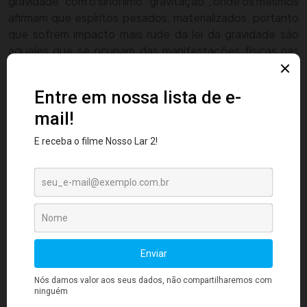
gravidade” com o sinônimo “gravitação”, onde os mesmos
afirmam que espíritos pesados, materializados, portanto
que sofrem impacto mais rude da lei da gravidade são
aqueles que se ocupam das manifestações físicas nas
casas espíritas, ao passo que os mais leves, que se
purificaram em seu entendimento e comportamento, não
estão afeitos à matéria, sobremaneira e, portanto, estão
ligados mais às instruções e a orientações.
A lei da gravidade, conforme acompanhamos, teve seu
reconhecimento na área científica para temas materiais,
há mais de 300 anos, no entanto, urge que, nos tempos
modernos, passemos a encará-la como um fenômeno
universal que atinge também nossos corpos sutis,
influencia a textura e densidade de nossa alma, a qual irá,
com certeza matemática, nos levar ao plano a qual
pertencemos, seja este mais claro ou mais escuro.
Referência:
kardecpedia.com
, Mensagem do Graal, Livro
dos Espíritos