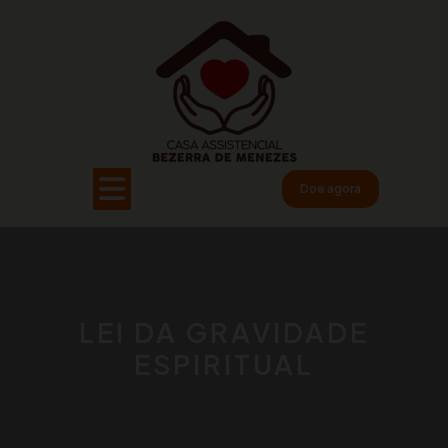
Pular
para
o
conteúdo
Open
Doe agora
Button
LEI DA GRAVIDADE
ESPIRITUAL