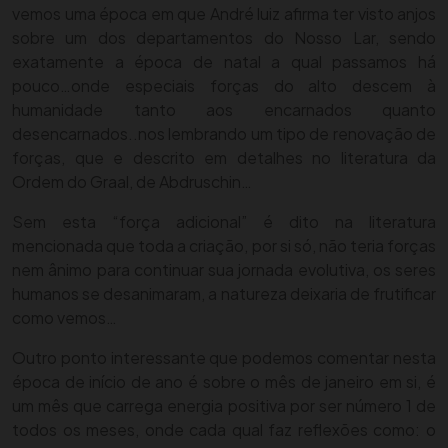
vemos uma época em que André luiz afirma ter visto anjos
sobre um dos departamentos do Nosso Lar, sendo
exatamente a época de natal a qual passamos há
pouco…onde especiais forças do alto descem à
humanidade tanto aos encarnados quanto
desencarnados..nos lembrando um tipo de renovação de
forças, que e descrito em detalhes no literatura da
Ordem do Graal, de Abdruschin…
Sem esta “força adicional” é dito na literatura
mencionada que toda a criação, por si só, não teria forças
nem ânimo para continuar sua jornada evolutiva, os seres
humanos se desanimaram, a natureza deixaria de frutificar
como vemos…
Outro ponto interessante que podemos comentar nesta
época de início de ano é sobre o mês de janeiro em si, é
um mês que carrega energia positiva por ser número 1 de
todos os meses, onde cada qual faz reflexões como: o