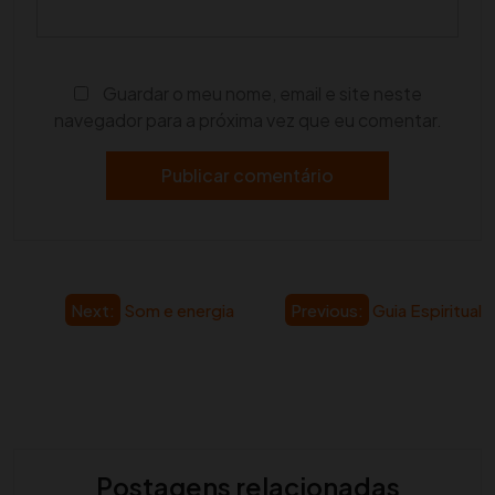
Guardar o meu nome, email e site neste
navegador para a próxima vez que eu comentar.
Navegação
Next:
Som e energia
Previous:
Guia Espiritual
de
artigos
Postagens relacionadas