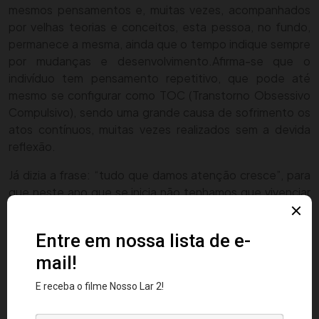
mesmos pensamentos e, muitas vezes, acompanhados
por velhas teorias e conceitos, esta pessoa, no fundo,
permanece a mesma, ainda que o tempo indique sempre
por mudanças e desenvolvimento.
Afirma-se que o
indivíduo tem pensamento repetitivo, que pode até
mesmo se configurar como TOC (Transtorno Obsessivo
Compulsivo), sendo uma grande causa de sofrimento os
atos contínuos, muitas vezes realizados sem a devida
reflexão.
Já dizia a frase: “tudo que damos atenção cresce”, para
que neste ano que se inicia não tenhamos que vivenciar
os mesmos dissabores vividos nos anos anteriores, cuja
realidade é particular de cada um, que seja realizada as
palavras de Cristo: perdoe! perdoe até mesmo seus
inimigos…”
Em termos de cura, para problemas vivenciados
espiritualmente em anos anteriores, é a vibração