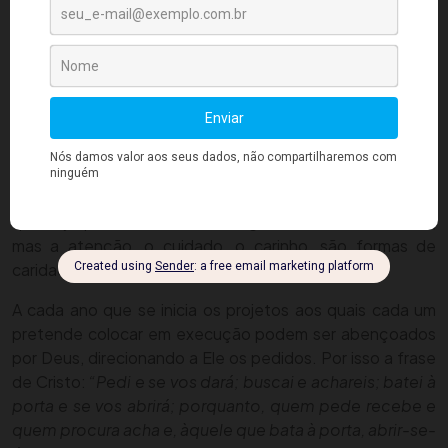
contrária daquilo que se emite, ainda que
inconscientemente, que auxilia na cura destes
sofrimentos, sendo, desta maneira, para quem vive em
tribulação, a melhor maneira de corrigir tal é procurar estar
e promover a paz, o contrário de quem vive a tristeza é a
alegria, para quem vive a solidão, o entendimento que
somos amados e nunca estamos sozinhos deve servir,
para aqueles que sofrem com miséria e pobreza,
agradecer e compartilhar aquilo que tem ajuda, mesmo
que haja pouco, não se restringindo a coisas materiais,
mas a atenção, o cuidado, o carinho, são formas de
caridade.
A cada ano que se inicia os projetos aos quais cada um
pretende colocar em execução podem ser abençoados
por Deus, direcionando a Ele os pedidos. Por isso a frase
de Cristo:
“Pedi e se vos dará; buscai e achareis; batei à
porta e se vos abrirá; porquanto, quem pede recebe e
quem procura acha e, àquele que bata à porta, abrir-se-