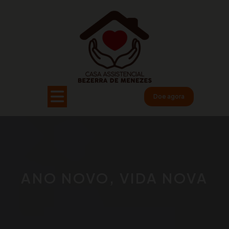
Pular
para
o
conteúdo
Open
Doe agora
Button
ANO NOVO, VIDA NOVA