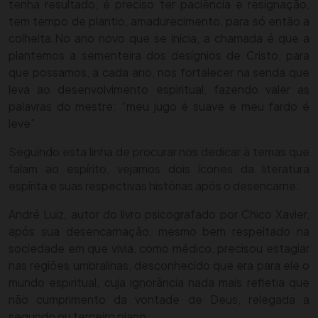
tenha resultado, é preciso ter paciência e resignação,
tem tempo de plantio, amadurecimento, para só então a
colheita.
No ano novo que se inicia, a chamada é que a
plantemos a sementeira dos desígnios de Cristo, para
que possamos, a cada ano, nos fortalecer na senda que
leva ao desenvolvimento espiritual, fazendo valer as
palavras do mestre: “meu jugo é suave e meu fardo é
leve”
Seguindo esta linha de procurar nos dedicar à temas que
falam ao espírito, vejamos dois ícones da literatura
espírita e suas respectivas histórias após o desencarne:
André Luiz, autor do livro psicografado por Chico Xavier,
após sua desencarnação, mesmo bem respeitado na
sociedade em que vivia, como médico, precisou estagiar
nas regiões umbralinas, desconhecido que era para ele o
mundo espiritual, cuja ignorância nada mais refletia que
não cumprimento da vontade de Deus, relegada a
segundo ou terceiro plano..