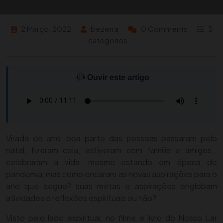
2 Março, 2022
bezerra
0 Comments
3
categories
Ouvir este artigo
Virada do ano, boa parte das pessoas passaram pelo
natal, fizeram ceia, estiveram com família e amigos…
celebraram a vida, mesmo estando em época de
pandemia, mas como encaram as novas aspirações para o
ano que segue? suas metas e aspirações englobam
atividades e reflexões espirituais ou não?.
Visto pelo lado espiritual, no filme e livro do Nosso Lar