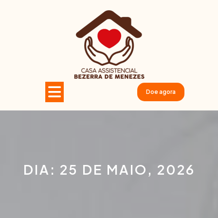
Pular
para
o
conteúdo
Open
Doe agora
Button
DIA:
25 DE MAIO, 2026