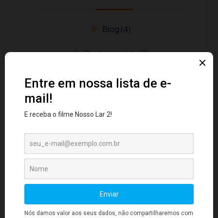
Blog
(4)
Centro espírita
(7)
Ciência
(17)
Cristianismo
(31)
Cura
(15)
Espiritismo
(9)
Espíritos Missionários
(4)
Espiritualidade
(30)