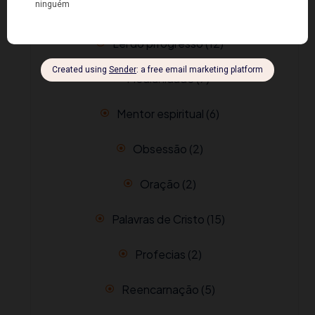
Filmes espiritualistas
(1)
Lei do prrogresso
(12)
Mediunidade
(7)
Mentor espiritual
(6)
Obsessão
(2)
Oração
(2)
Palavras de Cristo
(15)
Profecias
(2)
Reencarnação
(5)