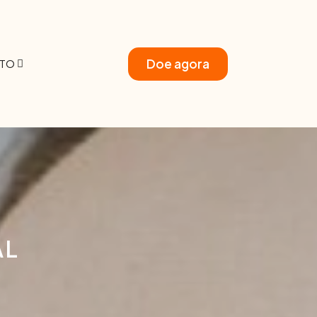
Doe agora
TO
AL