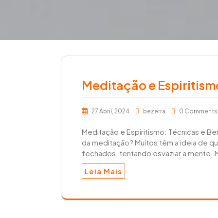
r
e
a
e
r
m
Meditação e Espiritism
27 Abril, 2024
bezerra
0 Comment
Meditação e Espiritismo: Técnicas e Bene
da meditação? Muitos têm a ideia de qu
fechados, tentando esvaziar a mente. 
Leia Mais