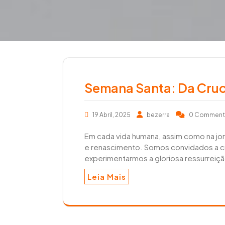
r
e
a
e
r
m
Semana Santa: Da Cruc
19 Abril, 2025
bezerra
0 Commen
Em cada vida humana, assim como na jor
e renascimento. Somos convidados a cru
experimentarmos a gloriosa ressurreição
Leia Mais