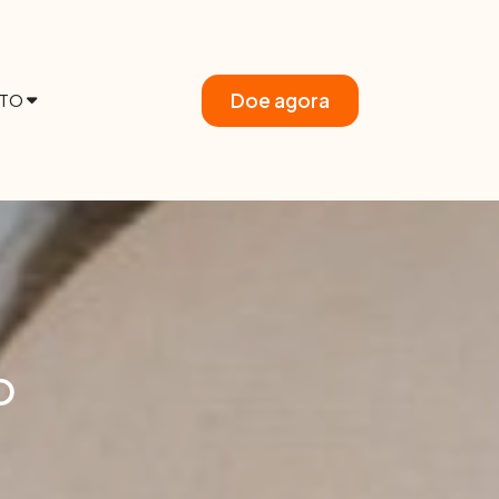
Doe agora
TO
O