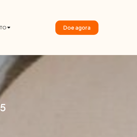
Doe agora
TO
25