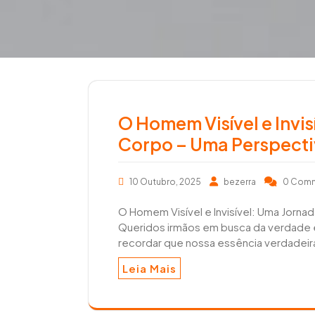
r
e
a
e
r
m
O Homem Visível e Invi
Corpo – Uma Perspectiv
10 Outubro, 2025
bezerra
0 Com
O Homem Visível e Invisível: Uma Jorna
Queridos irmãos em busca da verdade es
recordar que nossa essência verdadeir
Leia Mais