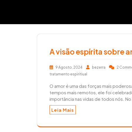
r
e
a
e
r
m
A visão espírita sobre
9 Agosto, 2024
bezerra
2 Comm
tratamento espiritiual
O amor é uma das forças mais poderos
tempos mais remotos, ele foi celebrado
importância nas vidas de todos nós. No
Leia Mais