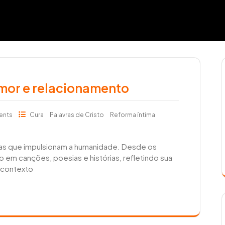
 amor e relacionamento
ents
Cura
Palavras de Cristo
Reforma íntima
as que impulsionam a humanidade. Desde os
 em canções, poesias e histórias, refletindo sua
 contexto