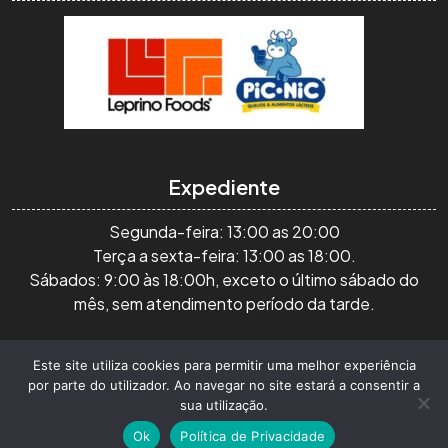
Expediente
Segunda-feira: 13:00 as 20:00
Terça a sexta-feira: 13:00 as 18:00.
Sábados: 9:00 às 18:00h, exceto o último sábado do
mês, sem atendimento período da tarde.
Todos os Direitos Reservados, 2026. As mensagens
Este site utiliza cookies para permitir uma melhor experiência
por parte do utilizador. Ao navegar no site estará a consentir a
compartilhadas no blog são de autoria de voluntários, não
sua utilização.
necessariamente refletindo a visão da organização.
By
Ok
Política de Privacidade
Themespride