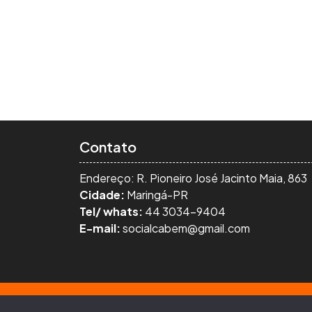
Contato
Endereço: R. Pioneiro José Jacinto Maia, 863
Cidade:
Maringá-PR
Tel/ whats:
44 3034-9404
E-mail:
socialcabem@gmail.com
Todos os Direitos Reservados, 2026. As men