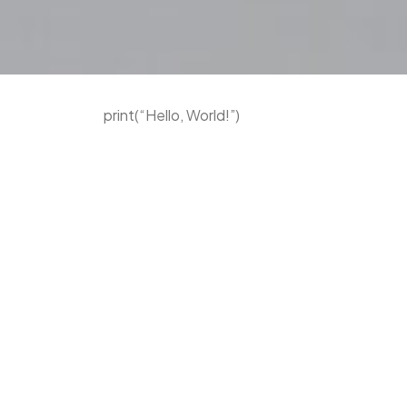
r
e
a
e
r
m
print(“Hello, World!”)