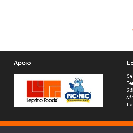
Apoio
E
Se
Ter
Sá
sá
ta
sagens compartilhadas no blog são de autoria de voluntários